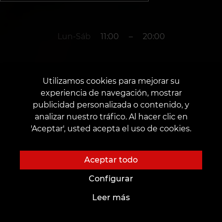
Lun-Sáb
11:00
–
20:00
+34 665 354 447
Utilizamos cookies para mejorar su
experiencia de navegación, mostrar
publicidad personalizada o contenido, y
año. Granada
analizar nuestro tráfico. Al hacer clic en
'Aceptar', usted acepta el uso de cookies.
Calle Dr. Severo Ochoa, 18
Fecha de apertura: 2 de marzo de 2023
Aceptar todo
Configurar
Leer más