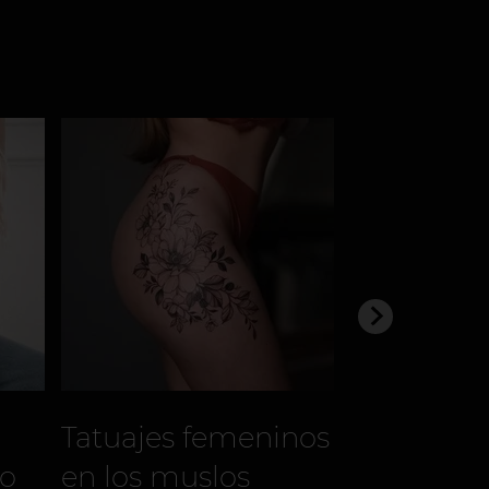
Tatuajes femeninos
zo
en los muslos