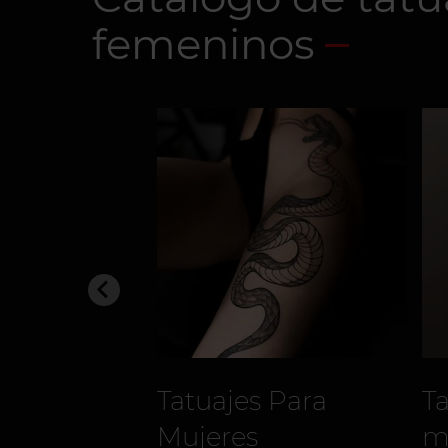
femeninos
Tatuajes Para
T
Mujeres
m