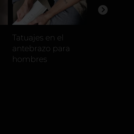
Tatuajes en el
Tatuajes d
antebrazo para
hombres en
hombres
espalda