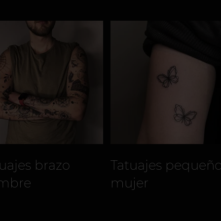
uajes brazo
Tatuajes pequeñ
mbre
mujer