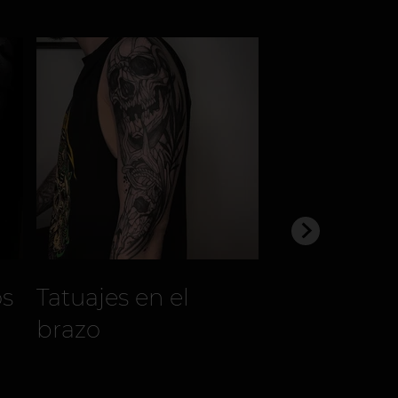
os
Tatuajes en el
Tatuajes p
brazo
Mujeres