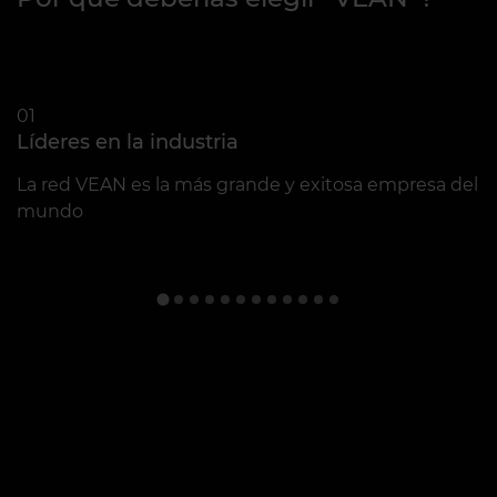
01
0
Líderes en la industria
C
La red VEAN es la más grande y exitosa empresa del
C
mundo
s