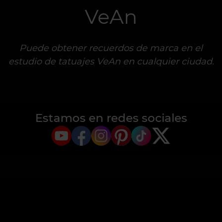
VeAn
VeAn
VeAn
VeAn
VeAn
VeAn
VeAn
VeAn
VeAn
VeAn
VeAn
Puede obtener recuerdos de marca en el
estudio de tatuajes VeAn en cualquier ciudad.
Estamos en redes sociales