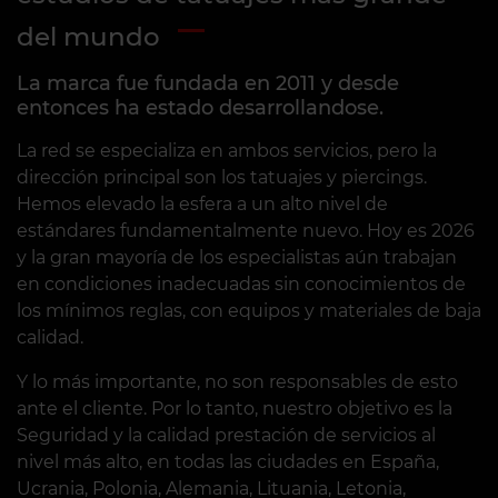
forma independiente a través de la
del mundo
app o tu cuenta personal.
La marca fue fundada en 2011 y desde
entonces ha estado desarrollandose.
Más detalles
La red se especializa en ambos servicios, pero la
dirección principal son los tatuajes y piercings.
Hemos elevado la esfera a un alto nivel de
1
2
3
4
5
6
estándares fundamentalmente nuevo. Hoy es 2026
y la gran mayoría de los especialistas aún trabajan
en condiciones inadecuadas sin conocimientos de
los mínimos reglas, con equipos y materiales de baja
calidad.
Y lo más importante, no son responsables de esto
ante el cliente. Por lo tanto, nuestro objetivo es la
Seguridad y la calidad prestación de servicios al
nivel más alto, en todas las ciudades en España,
Ucrania, Polonia, Alemania, Lituania, Letonia,