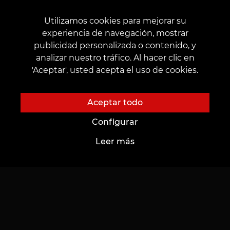
Portafolio
Política de privacidad
Utilizamos cookies para mejorar su
Tatuaje superior
Aviso legal en páginas web
experiencia de navegación, mostrar
Política de protección de datos
publicidad personalizada o contenido, y
analizar nuestro tráfico. Al hacer clic en
Reglamento de promociones y VEAN COINS
'Aceptar', usted acepta el uso de cookies.
Aceptar todo
Configurar
CONTACTOS
Leer más
Póngase en contacto con nosotros:
customers@vean-tattoo.es
Cooperación:
marketing.veantattoo@gmail.com
Quejas y sugerencias:
complaints@vean-tattoo.com
Registro y consulta en España::
+34 631 225 810