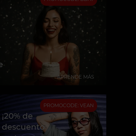
e
APRENDE MÁS
PROMOCODE: VEAN
¡20% de
descuento