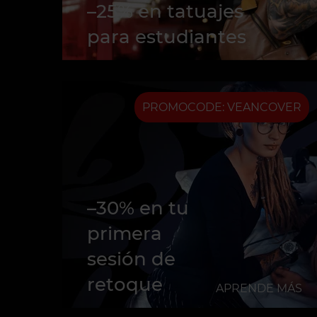
–25% en tatuajes
para estudiantes
PROMOCODE: VEANCOVER
–30% en tu
primera
sesión de
retoque
APRENDE MÁS