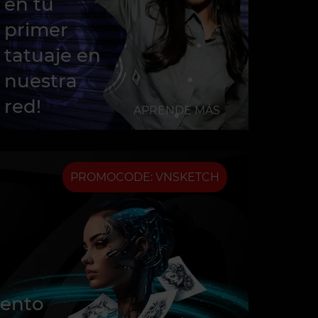
en tu
primer
tatuaje en
nuestra
red!
APRENDE MÁS
PROMOCODE: VNSKETCH
uento