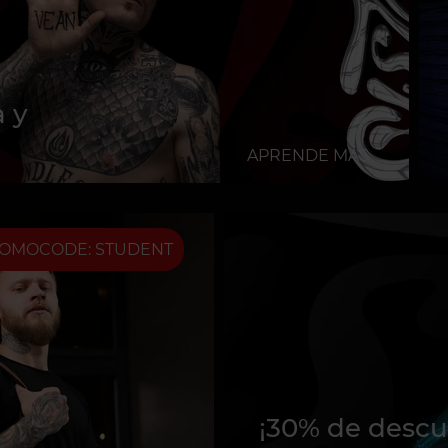
 y
APRENDE MÁS
OMOCODE: STUDENT
¡30% de desc