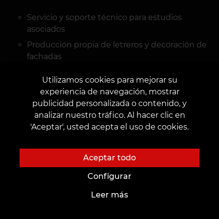
Servicio y soporte técnico para estudios
asociados
Producción propia de letreros y decoración de
fachadas
Colaboración con marcas como Kwadron, EZ
Utilizamos cookies para mejorar su
REVOLUTION, Dynamic, Wow tattoo, Easy
experiencia de navegación, mostrar
Tattoo, Easy Piercing y otras
publicidad personalizada o contenido, y
analizar nuestro tráfico. Al hacer clic en
'Aceptar', usted acepta el uso de cookies.
Aceptar todo
4. Crisis en su estudio
Configurar
Leer más
Nuestra experiencia de 10 años nos permite
administrar negocios en cualquier situación
de fuerza mayor y estamos listos para