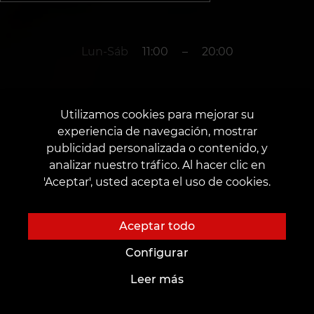
Lun-Sáb
11:00
–
20:00
+34645550767
Utilizamos cookies para mejorar su
experiencia de navegación, mostrar
publicidad personalizada o contenido, y
año. Valencia
analizar nuestro tráfico. Al hacer clic en
'Aceptar', usted acepta el uso de cookies.
Calle Jesús 24 Bajo Izquierda de Valencia
Fecha de apertura: 11 de septiembre de 2022
Aceptar todo
Configurar
Leer más