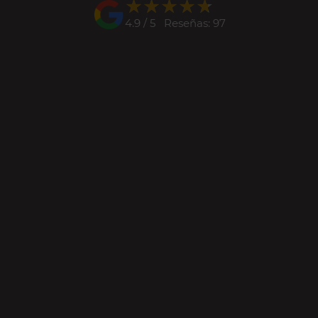
★★★★★
★★★★★
4.9 / 5 Reseñas: 97