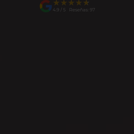
★★★★★
★★★★★
4.9 / 5 Reseñas: 97