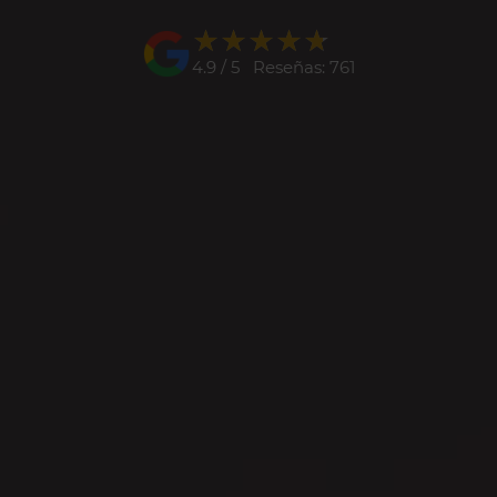
★★★★★
★★★★★
4.9 / 5 Reseñas: 761