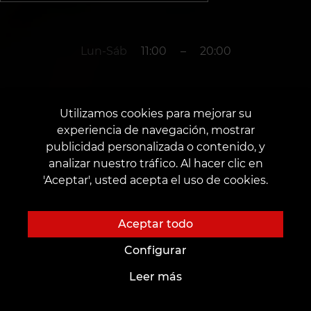
Lun-Sáb
11:00
–
20:00
+34 657 777 125
Utilizamos cookies para mejorar su
experiencia de navegación, mostrar
publicidad personalizada o contenido, y
año. Alicante
analizar nuestro tráfico. Al hacer clic en
'Aceptar', usted acepta el uso de cookies.
Av. de la Estación, 20
Fecha de apertura: 17 de septiembre de 2022
Aceptar todo
Configurar
Leer más