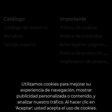
Catálogo
Importante
Catálogo de maestros
Política de cookies
Portafolio
Política de privacidad
Tatuaje superior
Aviso legal en páginas web
Política de protección de datos
Reglamento de promociones y VEAN COINS
Utilizamos cookies para mejorar su
experiencia de navegación, mostrar
publicidad personalizada o contenido, y
CONTACTOS
analizar nuestro tráfico. Al hacer clic en
Póngase en contacto con nosotros:
customers@vean-tattoo.es
'Aceptar', usted acepta el uso de cookies.
Cooperación:
marketing.veantattoo@gmail.com