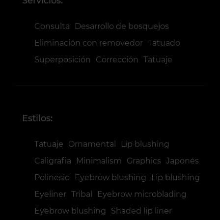
Servicios:
Consulta
Desarrollo de bosquejos
Eliminación con removedor
Tatuado
Superposición
Corrección
Tatuaje
Estilos:
Tatuaje
Ornamental
Lip blushing
Caligrafia
Minimalism
Graphics
Japonés
Polinesio
Eyebrow blushing
Lip blushing
Eyeliner
Tribal
Eyebrow microblading
Eyebrow blushing
Shaded lip liner