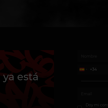
 ya está
Doy mi con