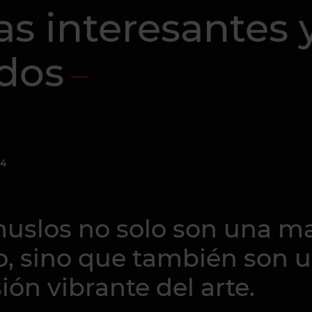
as interesantes 
ados
24
 muslos no solo son una m
o, sino que también son 
ión vibrante del arte.