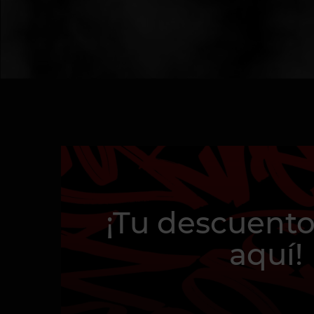
¡Tu descuento
aquí!