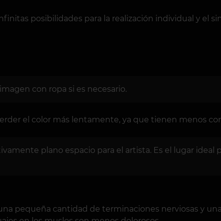
finitas posibilidades para la realización individual y el 
 imagen con ropa si es necesario.
perder el color más lentamente, ya que tienen menos cont
ivamente plano espacio para el artista. Es el lugar ideal
 una pequeña cantidad de terminaciones nerviosas y una
uajes en los muslos son menos dolorosos.