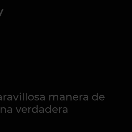
y
aravillosa manera de
una verdadera