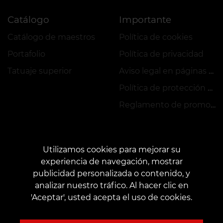
Catálogo
Importante
Catálogo de maestros
Política de cookies
Portafolio
Política de privacidad
Tatuaje superior
Aviso legal en páginas web
Política de protección de datos
Reglamento de promociones y VEAN COINS
Utilizamos cookies para mejorar su
experiencia de navegación, mostrar
publicidad personalizada o contenido, y
CONTACTOS
analizar nuestro tráfico. Al hacer clic en
Póngase en contacto con nosotros:
customers@vean-tattoo.es
'Aceptar', usted acepta el uso de cookies.
Cooperación:
marketing.veantattoo@gmail.com
Quejas y sugerencias:
complaints@vean-tattoo.com