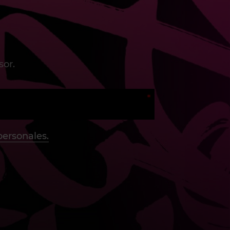
sor.
personales.