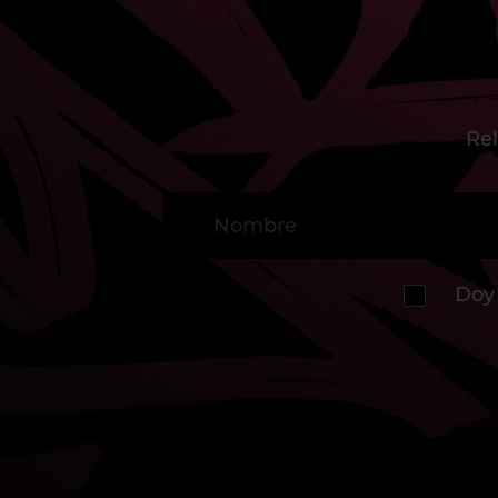
Rel
Doy