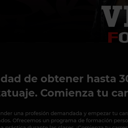
idad de obtener hasta 3
tatuaje. Comienza tu car
nder una profesión demandada y empezar tu carrer
tados. Ofrecemos un programa de formación person
 práctica durante las clases. ¡Comienza tu carre