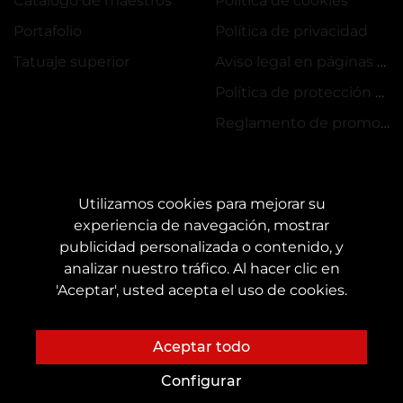
Catálogo de maestros
Política de cookies
Portafolio
Política de privacidad
Tatuaje superior
Aviso legal en páginas web
Política de protección de datos
Reglamento de promociones y VEAN COINS
Utilizamos cookies para mejorar su
experiencia de navegación, mostrar
publicidad personalizada o contenido, y
CONTACTOS
analizar nuestro tráfico. Al hacer clic en
Póngase en contacto con nosotros:
customers@vean-tattoo.es
'Aceptar', usted acepta el uso de cookies.
Cooperación:
marketing.veantattoo@gmail.com
Quejas y sugerencias:
complaints@vean-tattoo.com
Aceptar todo
Registro y consulta en España::
+34 631 225 810
Configurar