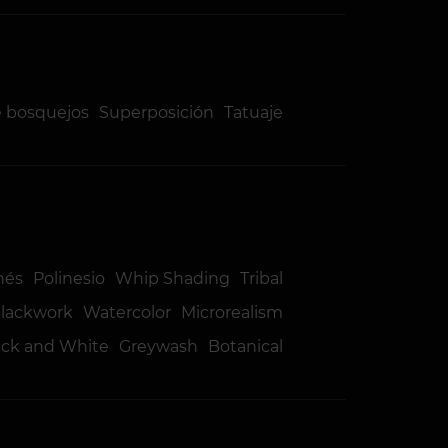
e bosquejos
Superposición
Tatuaje
nés
Polinesio
Whip Shading
Tribal
lackwork
Watercolor
Microrealism
ack and White
Greywash
Botanical