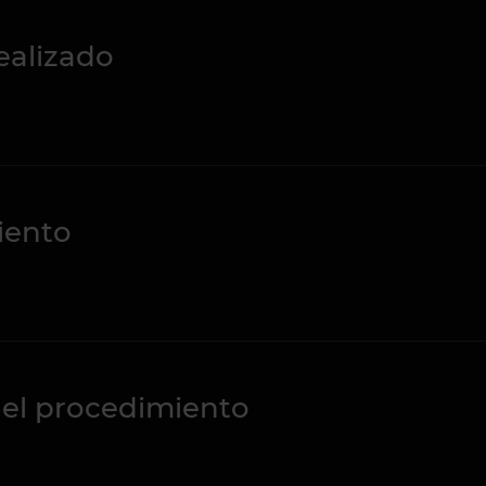
ealizado
iento
el procedimiento