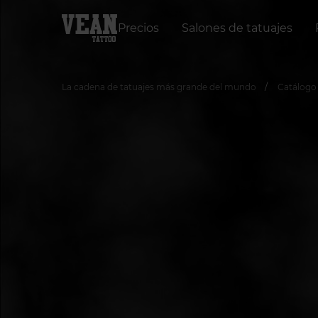
Precios
Salones de tatuajes
La cadena de tatuajes más grande del mundo
Сatálogo