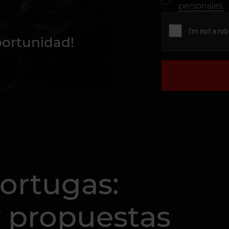
personales.
portunidad!
tortugas:
y propuestas