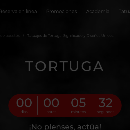
Reserva en línea
Promociones
Academia
Tatu
 de bocetos
Tatuajes de Tortuga: Significado y Diseños Únicos
TORTUGA
00
00
05
31
días
horas
minutos
segundos
¡No pienses, actúa!