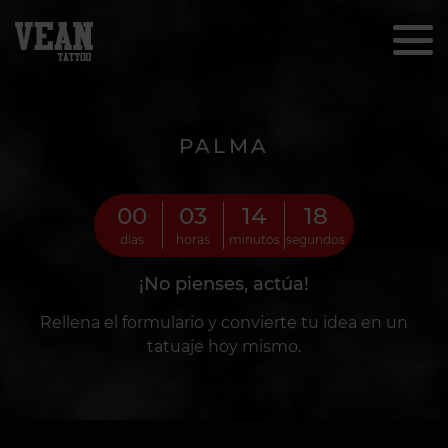
PALMA
00
03
14
16
días
horas
minutos
segundos
¡No pienses, actúa!
Rellena el formulario y convierte tu idea en un
tatuaje hoy mismo.