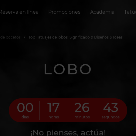
Reserva en línea
Promociones
Academia
Tatu
 de bocetos
Top Tatuajes de lobos: Significado & Diseños & Ideas
LOBO
00
17
26
41
días
horas
minutos
segundos
¡No pienses, actúa!