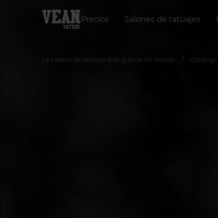
Precios
Salones de tatuajes
La cadena de tatuajes más grande del mundo
Сatálogo