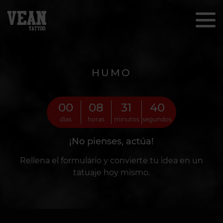
HUMO
00
08
31
38
días
horas
minutos
segundos
¡No pienses, actúa!
Rellena el formulario y convierte tu idea en un
tatuaje hoy mismo.