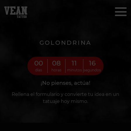
GOLONDRINA
00
08
11
14
días
horas
minutos
segundos
¡No pienses, actúa!
Rellena el formulario y convierte tu idea en un
tatuaje hoy mismo.