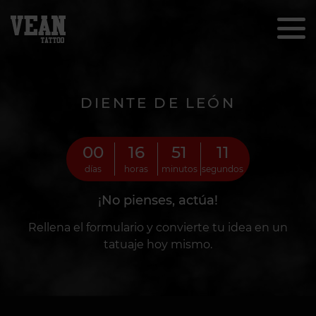
DIENTE DE LEÓN
00
16
51
10
días
horas
minutos
segundos
¡No pienses, actúa!
Rellena el formulario y convierte tu idea en un
tatuaje hoy mismo.