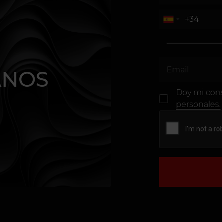
ANOS
Doy mi con
personales.