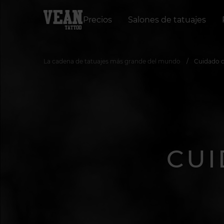
Precios
Salones de tatuajes
La cadena de tatuajes más grande del mundo
Cuidado d
CUI